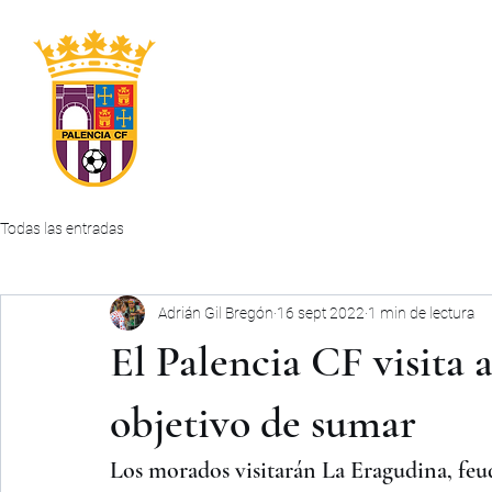
INICIO
CLUB
PRIMER EQUIPO
ABONOS
Todas las entradas
Adrián Gil Bregón
16 sept 2022
1 min de lectura
El Palencia CF visita 
objetivo de sumar
Los morados visitarán La Eragudina, feud