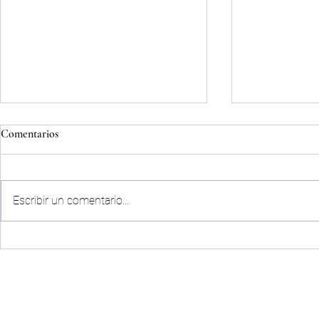
Comentarios
Escribir un comentario...
ACUERDO D
COMUNICADO OFICIAL|
PALENCIA CF
CLUB
ACTUAL
HISTORIA
ORGANIGRAMA
AREA S