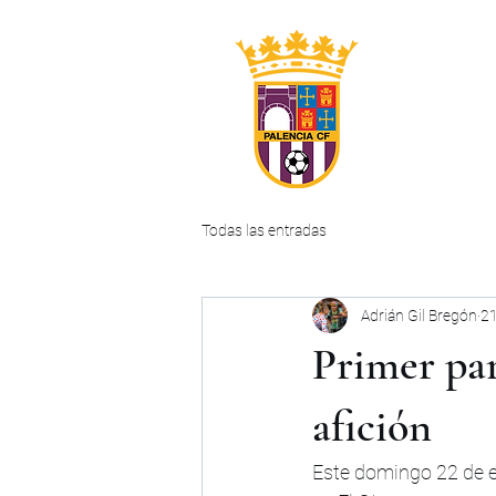
INICIO
CLUB
Todas las entradas
Adrián Gil Bregón
21
Primer par
afición
Este domingo 22 de en