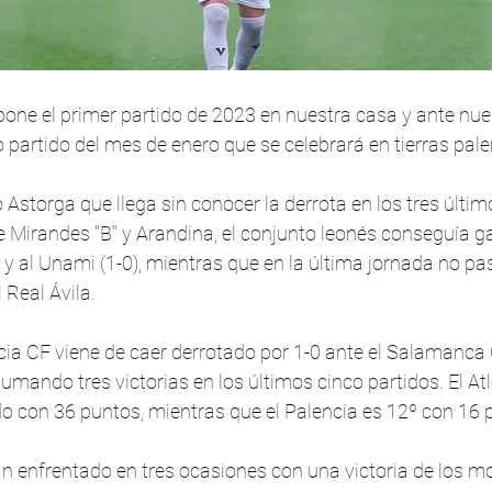
ne el primer partido de 2023 en nuestra casa y ante nuest
 partido del mes de enero que se celebrará en tierras pale
ico Astorga que llega sin conocer la derrota en los tres últ
te Mirandes "B" y Arandina, el conjunto leonés conseguía ga
) y al Unami (1-0), mientras que en la última jornada no pa
 Real Ávila.
ncia CF viene de caer derrotado por 1-0 ante el Salamanca
mando tres victorias en los últimos cinco partidos. El Atl
do con 36 puntos, mientras que el Palencia es 12º con 16 
 enfrentado en tres ocasiones con una victoria de los m