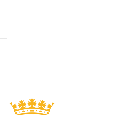
ERDO DE PATROCINIO
OCINADOR 🤝| Muy
ntos de poder renovar un
ás como uno de los
cinadores principales a
CAS SILOÉ DENTAL Y...
PRIMER EQUIPO
PLANTILLA