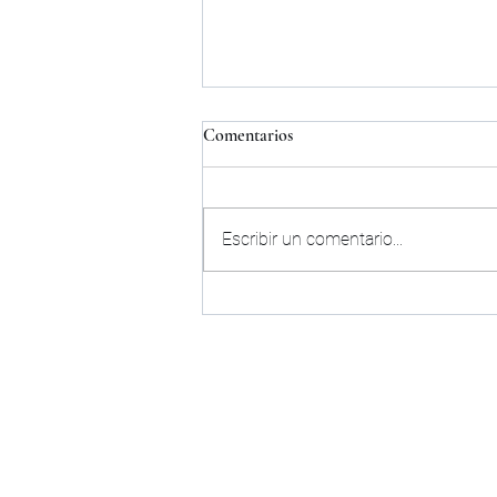
Comentarios
Escribir un comentario...
COMUNICADO OFICIAL|
PALENCIA CF
CLUB
HISTORIA
ORGANIGRAMA
CONTACTO