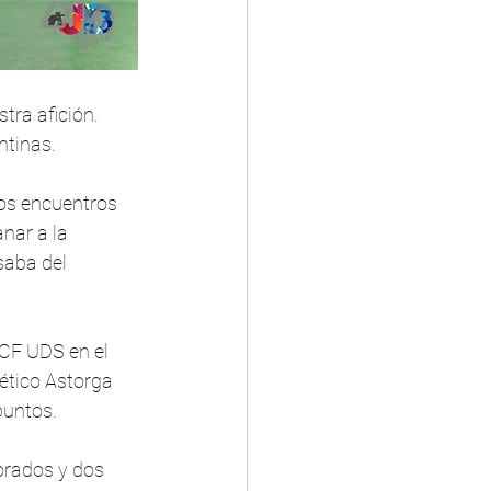
ra afición. 
ntinas. 
imos encuentros 
nar a la 
saba del 
 CF UDS en el 
ético Astorga 
puntos.
orados y dos 