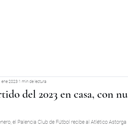
PRIMER EQUIPO
ABONOS
ACADEMIA INTERNACIONAL
 ene 2023
1 min de lectura
tido del 2023 en casa, con nu
ero, el Palencia Club de Fútbol recibe al Atlético Astorga