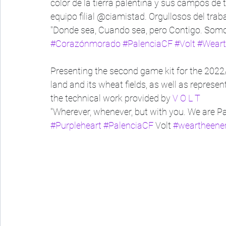
color de la tierra palentina y sus campos de
equipo filial @ciamistad. Orgullosos del traba
"Donde sea, Cuando sea, pero Contigo. Somo
#Corazónmorado
#PalenciaCF
#Volt
#Weart
Presenting the second game kit for the 2022/
land and its wheat fields, as well as repres
the technical work provided by 
V O L T
"Wherever, whenever, but with you. We are Pa
#Purpleheart
#PalenciaCF
 Volt 
#weartheene