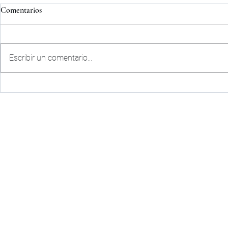
Comentarios
Escribir un comentario...
ACUERDO D
COMUNICADO OFICIAL|
PALENCIA CF
CLUB
ACTUAL
HISTORIA
ORGANIGRAMA
AREA S
CONTACTO
CLUB DE
CLUB IN
ABONOS
TIENDA
INFORMACIÓN
ABONOS ONLINE