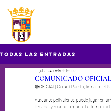
INICIO
CLUB
PRIMER EQUIPO
ABONOS
Todas las entradas
11 jul 2024
1 min de lectura
COMUNICADO OFICIA
🟣OFICIAL| Gerard Puerto, firma en el P
Atacante polivalente, puede jugar en a
llegada, y mucha pegada. La temporada 