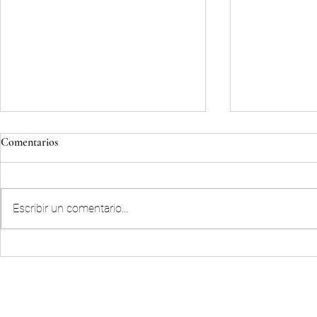
Comentarios
Escribir un comentario...
ACUERDO D
COMUNICADO OFICIAL|
PALENCIA CF
CLUB
ACTUAL
HISTORIA
ORGANIGRAMA
AREA S