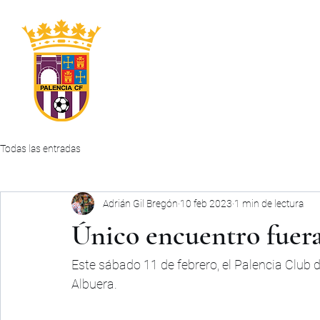
INICIO
CLUB
PRIMER EQUIPO
ABONOS
Todas las entradas
Adrián Gil Bregón
10 feb 2023
1 min de lectura
Único encuentro fuera
Este sábado 11 de febrero, el Palencia Club d
Albuera.