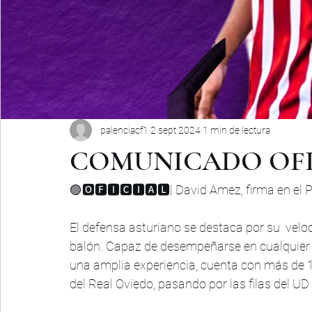
palenciacf1
2 sept 2024
1 min de lectura
COMUNICADO OFI
🟣🅾🅵🅸🅲🅸🅰🅻| David Amez, firma en el P
El defensa asturiano se destaca por su  velo
balón. Capaz de desempeñarse en cualquier p
una amplia experiencia, cuenta con más de 1
del Real Oviedo, pasando por las filas del UD