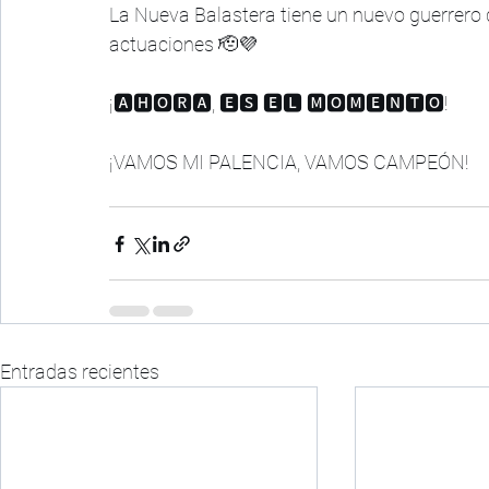
La Nueva Balastera tiene un nuevo guerrero 
actuaciones 🫡💜
¡🅰🅷🅾🆁🅰, 🅴🆂 🅴🅻 🅼🅾🅼🅴🅽🆃🅾!
¡VAMOS MI PALENCIA, VAMOS CAMPEÓN!
Entradas recientes