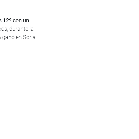
s 12º con un 
os, durante la 
 ganó en Soria 