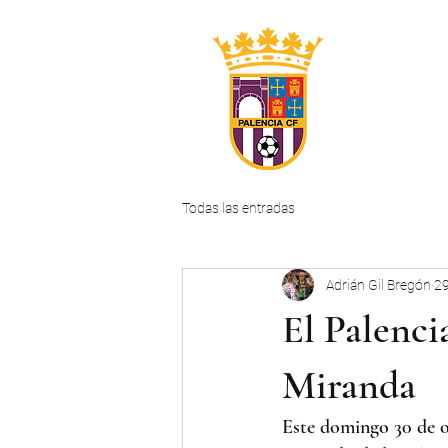
INICIO
CLUB
Todas las entradas
Adrián Gil Bregón
29
El Palenci
Miranda
Este domingo 30 de o