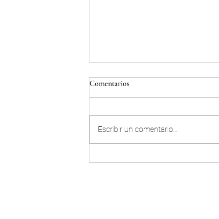
Comentarios
Escribir un comentario...
COMUNICADO OFICIAL|
PALENCIA CF
CLUB
HISTORIA
ORGANIGRAMA
CONTACTO