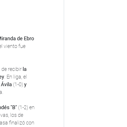
Miranda de Ebro
l viento fue 
de recibir
 la 
ey
. En liga, el 
 Ávila
 (1-0) 
y 
a.
dés "B" 
(1-2) en 
vas, los de 
asa finalizó con 