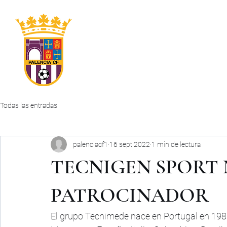
INICIO
CLUB
PRIMER EQUIPO
ABONOS
Todas las entradas
palenciacf1
16 sept 2022
1 min de lectura
TECNIGEN SPORT
PATROCINADOR
El grupo Tecnimede nace en Portugal en 1980