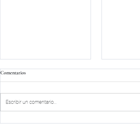
Comentarios
Escribir un comentario...
ACUERDO D
COMUNICADO OFICIAL|
PALENCIA CF
CLUB
ACTUAL